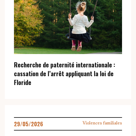
COMPÉTENCES
Recherche de paternité internationale :
cassation de l’arrêt appliquant la loi de
Floride
Droit de la famille et du patrimoine
Droit civil
Droit immobilier
Propriété intellectuelle
29/05/2026
Violences familiales